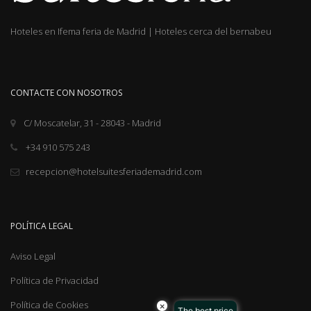
Hoteles en Ifema feria de Madrid
|
Hoteles cerca del bernabeu
CONTACTE CON NOSOTROS
C/ Moscatelar, 31 - 28043 - Madrid
+34 910 575 243
recepcion@hotelsuitesferiademadrid.com
POLÍTICA LEGAL
Aviso Legal
Política de Privacidad
Política de Cookies
×
The best price